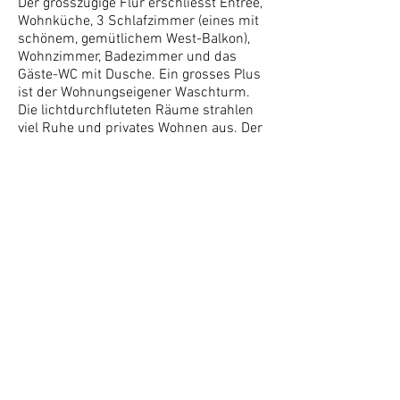
Der grosszügige Flur erschliesst Entrée,
Wohnküche, 3 Schlafzimmer (eines mit
schönem, gemütlichem West-Balkon),
Wohnzimmer, Badezimmer und das
Gäste-WC mit Dusche. Ein grosses Plus
ist der Wohnungseigener Waschturm.
Die lichtdurchfluteten Räume strahlen
viel Ruhe und privates Wohnen aus. Der
geschmackvolle und exklusive
Innenausbau erfüllt höchste
Ansprüche.
Zusätzlich stehen der historisch
wertvollen Liegenschaft inmitten der
Stadt mehrere Aussenparkplätze zur
Verfügung.
LAGE UND UMFELD
DIESER IMMOBILIE
Hier leben Sie am Puls der Stadt.
Gute Einkaufsmöglichkeiten, Fitness,