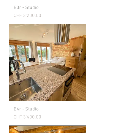
B3r - Studio
Preis
CHF 3'200.00
B4r - Studio
Preis
CHF 3'400.00